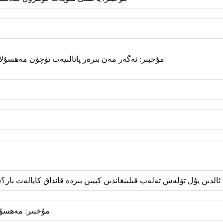
مۇخبىر: ئەگەر مەن بىرەر پائالىيەت ئۈچۈن مەھسۇلاتلى
ئالدىن پۇل تۆلەش تەلەپ قىلىنغاندىن كېيىن بىزدە قانداق كاپالەت بار؟
مۇخبىر: مەھسۇلا