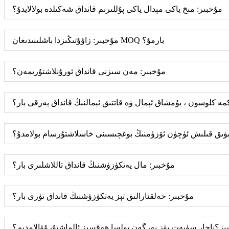
مۇخبىر: مىخ ياكى مېدال ياكى پۇللىرىم قانداق شەكىلدە بولالايدۇ؟
مۇخبىر: زاۋۇتىڭىزدا باشلىنىدىغان MOQ بارمۇ؟
مۇخبىر: مەن سىزنى قانداق ئورۇنلاشتۇرىمەن؟
كمە كلوسون ، يۇمشاق ئېمال ۋە قاتتىق ئېمالنىڭ قانداق پەرقى بار؟
ەشۋىق قىلىش ئۈچۈن ئۆزۈمنىڭ بوغچىسىنى خاسلاشتۇرسام بولامدۇ؟
مۇخبىر: مال يەتكۈزۈشنىڭ قانداق تاللاشلىرى بار؟
مۇخبىر: خەلقئارالىق تېز يەتكۈزۈشنىڭ قانداق تۈرى بار؟
ز؟ناچار سۈپەت يۈز بەرگەن بولسا ھەقسىز ئالماشتۇرۇۋالامدىم؟