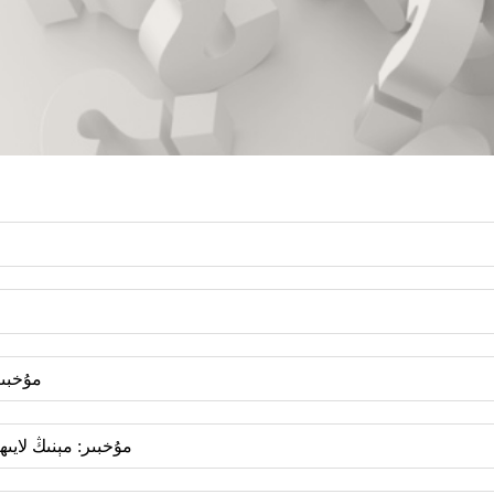
مۇخبىر
مۇخبىر: مېنىڭ لايىھ