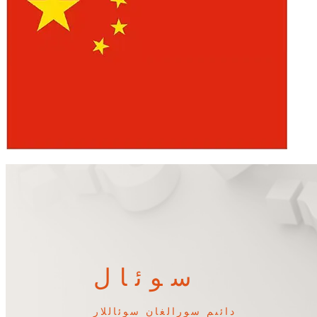
سوئال
دائىم سورالغان سوئاللار