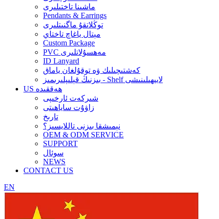
ماشىنا تاختىلىرى
Pendants & Earrings
توڭلاتقۇ ماگنىتلىرى
مېتال ياغاچ تاختاي
Custom Package
PVC مەھسۇلاتلىرى
ID Lanyard
كەشتىچىلىك ۋە توقۇلغان ياماق
بىزنىڭ قېلىپلىرىمىز - Shelf لايىھىلىنىشى
US ھەققىدە
شىركەت ئارخىپى
زاۋۇت ساياھىتى
تارىخ
نېمىشقا بىزنى تاللايسىز؟
OEM & ODM SERVICE
SUPPORT
سوئال
NEWS
CONTACT US
EN