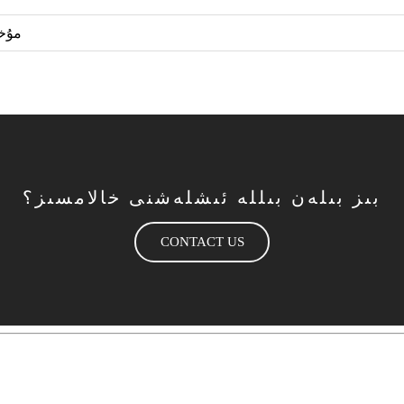
مۇخب
بىز بىلەن بىللە ئىشلەشنى خالامسىز؟
CONTACT US