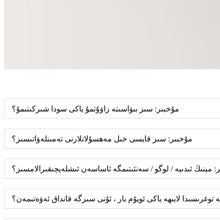
مۇخبىر: سىز بىۋاسىتە زاۋۇتمۇ ياكى سودا شىركىتىمۇ؟
مۇخبىر: سىز قايسى خىل مەھسۇلاتلارنى تەمىنلەۋاتىسىز؟
: مېنىڭ ئىدىيە / لوگو / سەنئىتىمگە ئاساسەن ئىشلەپچىقىرالامسىز؟
ە توغرىسىدا لايىھە ياكى ئويۇم بار ، ئۇنى سىزگە قانداق ئەۋەتىمەن؟