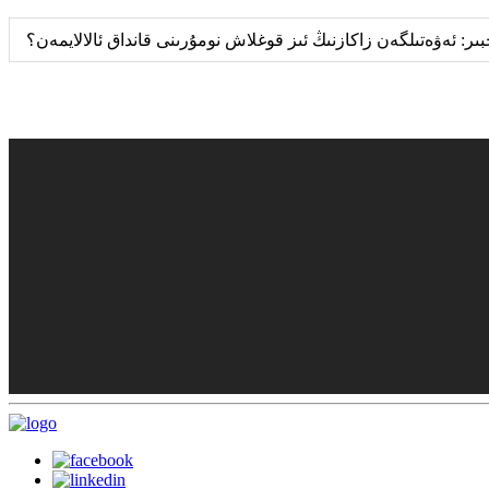
ىر: ئەۋەتىلگەن زاكازنىڭ ئىز قوغلاش نومۇرىنى قانداق ئالالايمەن؟