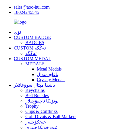
sales@aoo-hui.com
18024245545
ئۆي
CUSTOM BADGE
BADGES
CUSTOM تەڭگە
تەڭگە
CUSTOM MEDAL
MEDALS
Metal Medals
ياغاچ مېدال
Crystay Medals
باشقا مېتال سوۋغاتلار
Keychains
Belt Buckles
بوتۇلكا ئاچقۇچىلار
Trophy
Clips & Cufflinks
Golf Divots & Ball Markers
خەتكۈچلەر
ئىت خەتكۈچلىرى