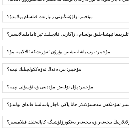
مۇخبىر: زاۋۇتىڭىزنى زىيارەت قىلسام بولامدۇ؟
رىمغا ئېھتىياجلىق بولسام ، زاكازنى قانچىلىك تېز تاماملىيالايسىز؟
مۇخبىر: توپ باشلىنىشتىن بۇرۇن ئەۋرىشكە ئالالايمەنمۇ؟
مۇخبىر: بىزدە ئەڭ تەۋەككۈلچىلىك نېمە؟
مۇخبىر: پۇل تۆلەش مۇددىتى ۋە ئۇسۇلى نېمە؟
سىز ئەۋەتكەن مەھسۇلاتلار خاتا ياكى ناچار ياسالسا قانداق بولىدۇ؟
تلارنىڭ بىخەتەر ۋە بىخەتەر يەتكۈزۈلۈشىگە كاپالەتلىك قىلامسىز؟