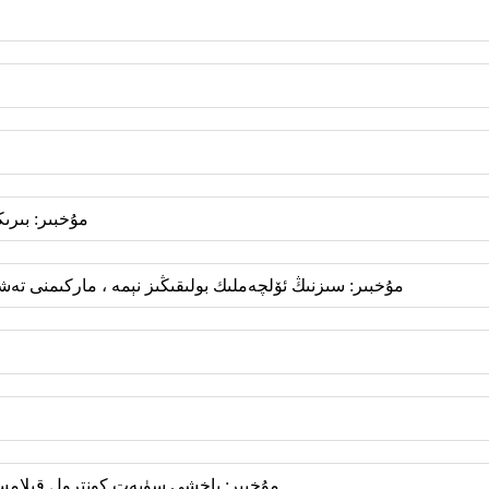
مۇخبىر: بىرى
مۇخبىر: سىزنىڭ ئۆلچەملىك بولىقىڭىز نېمە ، ماركىمنى ت
مۇخبىر: ياخشى سۈپەت كونترول قىلامسى